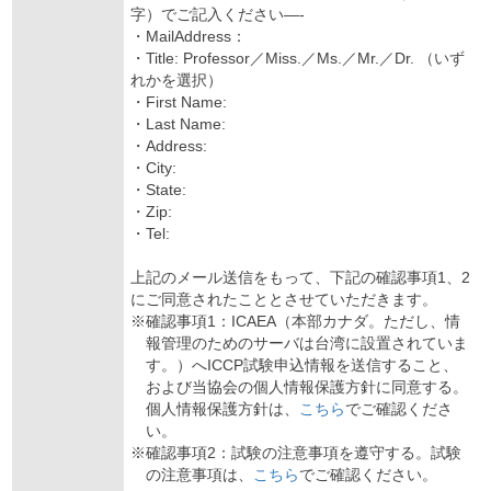
字）でご記入ください—-
・MailAddress：
・Title: Professor／Miss.／Ms.／Mr.／Dr. （いず
れかを選択）
・First Name:
・Last Name:
・Address:
・City:
・State:
・Zip:
・Tel:
上記のメール送信をもって、下記の確認事項1、2
にご同意されたこととさせていただきます。
※確認事項1：ICAEA（本部カナダ。ただし、情
報管理のためのサーバは台湾に設置されていま
す。）へICCP試験申込情報を送信すること、
および当協会の個人情報保護方針に同意する。
個人情報保護方針は、
こちら
でご確認くださ
い。
※確認事項2：試験の注意事項を遵守する。試験
の注意事項は、
こちら
でご確認ください。