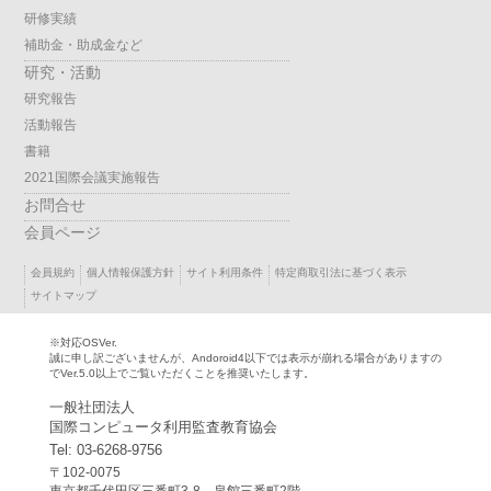
研修実績
補助金・助成金など
研究・活動
研究報告
活動報告
書籍
2021国際会議実施報告
お問合せ
会員ページ
会員規約
個人情報保護方針
サイト利用条件
特定商取引法に基づく表示
サイトマップ
※対応OSVer.
誠に申し訳ございませんが、Andoroid4以下では表示が崩れる場合がありますの
でVer.5.0以上でご覧いただくことを推奨いたします。
一般社団法人
国際コンピュータ利用監査教育協会
Tel: 03-6268-9756
〒102-0075