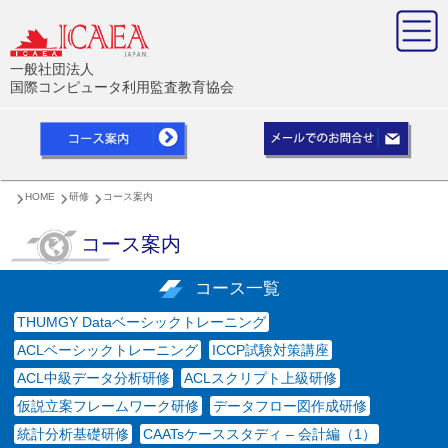
一般社団法人
国際コンピュータ利用監査教育協会
HOME
研修
コース案内
コース案内
コース一覧
THUMGY Dataベーシックトレーニング
ACLベーシックトレーニング
ICCP試験対策講座
ACL中級データ分析研修
ACLスクリプト上級研修
仮説立案フレームワーク研修
データフロー図作成研修
統計分析基礎研修
CAATsケーススタディ – 会計編（1）