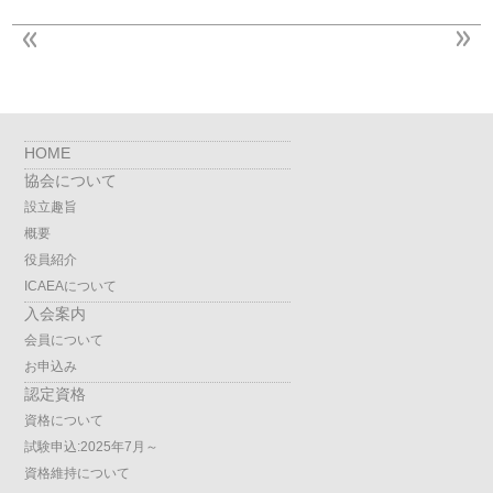
HOME
協会について
設立趣旨
概要
役員紹介
ICAEAについて
入会案内
会員について
お申込み
認定資格
資格について
試験申込:2025年7月～
資格維持について