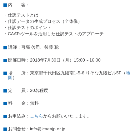
内 容：
・仕訳テストとは
・仕訳データの生成プロセス（全体像）
・仕訳テストのポイント
・CAATsツールを活用した仕訳テストのアプローチ
講師：弓塲 啓司、後藤 聡
開催日時：2018年7月30日（月）15:00～16:00
場 所：東京都千代田区九段南1-5-6 りそな九段ビル5F（
地
図
）
定 員：20名程度
料 金：無料
お申込み：
こちら
からお願いいたします。
お問合せ：info@icaeajp.or.jp