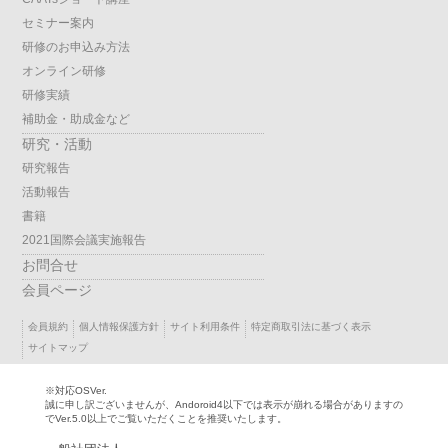
セミナー案内
研修のお申込み方法
オンライン研修
研修実績
補助金・助成金など
研究・活動
研究報告
活動報告
書籍
2021国際会議実施報告
お問合せ
会員ページ
会員規約
個人情報保護方針
サイト利用条件
特定商取引法に基づく表示
サイトマップ
※対応OSVer.
誠に申し訳ございませんが、Andoroid4以下では表示が崩れる場合がありますの
でVer.5.0以上でご覧いただくことを推奨いたします。