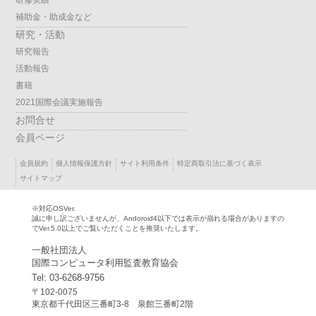
研修実績
補助金・助成金など
研究・活動
研究報告
活動報告
書籍
2021国際会議実施報告
お問合せ
会員ページ
会員規約
個人情報保護方針
サイト利用条件
特定商取引法に基づく表示
サイトマップ
※対応OSVer.
誠に申し訳ございませんが、Andoroid4以下では表示が崩れる場合がありますの
でVer.5.0以上でご覧いただくことを推奨いたします。
一般社団法人
国際コンピュータ利用監査教育協会
Tel: 03-6268-9756
〒102-0075
東京都千代田区三番町3-8 泉館三番町2階