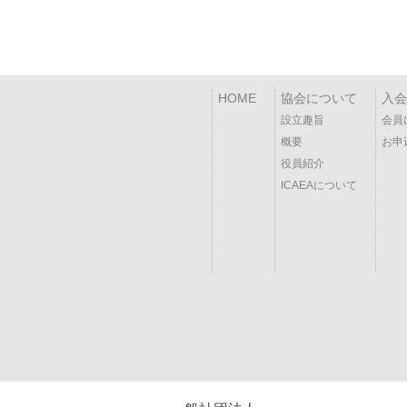
HOME
協会について
入会
設立趣旨
会員
概要
お申
役員紹介
ICAEAについて