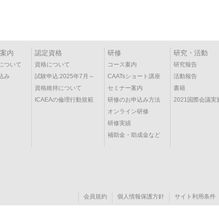
案内
認定資格
研修
研究・活動
について
資格について
コース案内
研究報告
込み
試験申込:2025年7月～
CAATsショート講座
活動報告
資格維持について
セミナー案内
書籍
ICAEAの倫理行動規範
研修のお申込み方法
2021国際会議実
オンライン研修
研修実績
補助金・助成金など
会員規約
個人情報保護方針
サイト利用条件