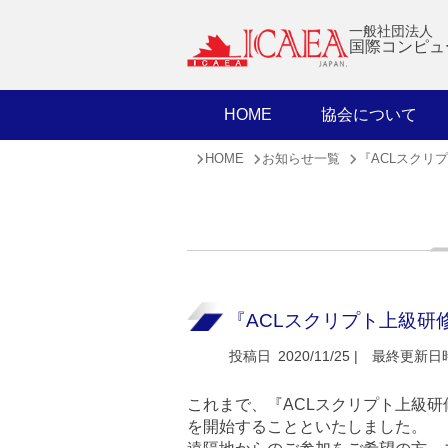
一般社団法人
国際コンピュ
HOME
協会について
HOME
お知らせ一覧
『ACLスクリ
『ACLスクリプト上級研
投稿日
2020/11/25 |
最終更新日
これまで、『ACLスクリプト上級
を開始することといたしました。