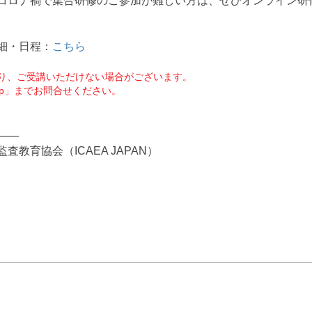
コロナ禍で集合研修のご参加が難しい方は、ぜひオンライン研
細・日程：
こちら
り、ご受講いただけない場合がございます。
r.jp」までお問合せください。
——
教育協会（ICAEA JAPAN）