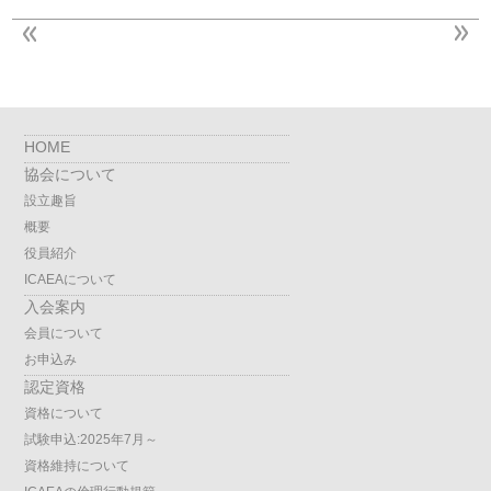
HOME
協会について
設立趣旨
概要
役員紹介
ICAEAについて
入会案内
会員について
お申込み
認定資格
資格について
試験申込:2025年7月～
資格維持について