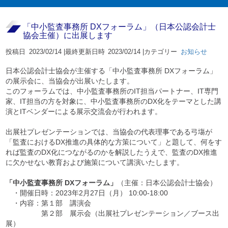
「中小監査事務所 DXフォーラム」（日本公認会計士
協会主催）に出展します
投稿日
2023/02/14 |
最終更新日時
2023/02/14 |
カテゴリー
お知らせ
日本公認会計士協会が主催する「中小監査事務所 DXフォーラム」
の展示会に、当協会が出展いたします。
このフォーラムでは、中小監査事務所のIT担当パートナー、IT専門
家、IT担当の方を対象に、中小監査事務所のDX化をテーマとした講
演とITベンダーによる展示交流会が行われます。
出展社プレゼンテーションでは、当協会の代表理事である弓塲が
「監査におけるDX推進の具体的な方策について」と題して、何をす
れば監査のDX化につながるのかを解説したうえで、監査のDX推進
に欠かせない教育および施策について講演いたします。
「中小監査事務所 DXフォーラム」
（主催：日本公認会計士協会）
・開催日時：2023年2月27日（月） 10:00-18:00
・内容：第１部 講演会
第２部 展示会（出展社プレゼンテーション／ブース出
展）