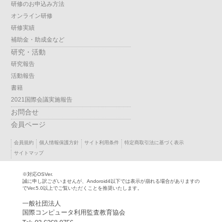
研修のお申込み方法
オンライン研修
研修実績
補助金・助成金など
研究・活動
研究報告
活動報告
書籍
2021国際会議実施報告
お問合せ
会員ページ
会員規約
個人情報保護方針
サイト利用条件
特定商取引法に基づく表示
サイトマップ
※対応OSVer.
誠に申し訳ございませんが、Andoroid4以下では表示が崩れる場合がありますの
でVer.5.0以上でご覧いただくことを推奨いたします。
一般社団法人
国際コンピュータ利用監査教育協会