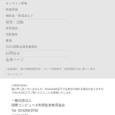
オンライン研修
研修実績
補助金・助成金など
研究・活動
研究報告
活動報告
書籍
2021国際会議実施報告
お問合せ
会員ページ
会員規約
個人情報保護方針
サイト利用条件
特定商取引法に基づく表示
サイトマップ
※対応OSVer.
誠に申し訳ございませんが、Andoroid4以下では表示が崩れる場合がありますの
でVer.5.0以上でご覧いただくことを推奨いたします。
一般社団法人
国際コンピュータ利用監査教育協会
Tel: 03-6268-9756