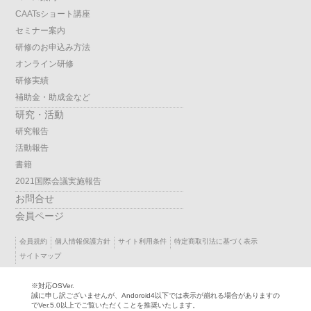
CAATsショート講座
セミナー案内
研修のお申込み方法
オンライン研修
研修実績
補助金・助成金など
研究・活動
研究報告
活動報告
書籍
2021国際会議実施報告
お問合せ
会員ページ
会員規約
個人情報保護方針
サイト利用条件
特定商取引法に基づく表示
サイトマップ
※対応OSVer.
誠に申し訳ございませんが、Andoroid4以下では表示が崩れる場合がありますの
でVer.5.0以上でご覧いただくことを推奨いたします。