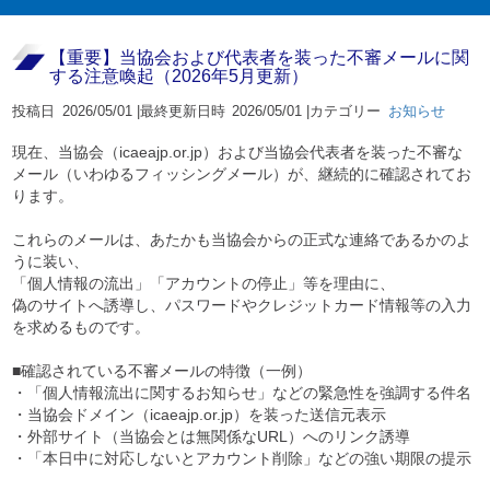
【重要】当協会および代表者を装った不審メールに関
する注意喚起（2026年5月更新）
投稿日
2026/05/01 |
最終更新日時
2026/05/01 |
カテゴリー
お知らせ
現在、当協会（icaeajp.or.jp）および当協会代表者を装った不審な
メール（いわゆるフィッシングメール）が、継続的に確認されてお
ります。
これらのメールは、あたかも当協会からの正式な連絡であるかのよ
うに装い、
「個人情報の流出」「アカウントの停止」等を理由に、
偽のサイトへ誘導し、パスワードやクレジットカード情報等の入力
を求めるものです。
■確認されている不審メールの特徴（一例）
・「個人情報流出に関するお知らせ」などの緊急性を強調する件名
・当協会ドメイン（icaeajp.or.jp）を装った送信元表示
・外部サイト（当協会とは無関係なURL）へのリンク誘導
・「本日中に対応しないとアカウント削除」などの強い期限の提示