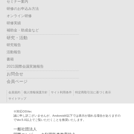
セミナー案内
研修のお申込み方法
オンライン研修
研修実績
補助金・助成金など
研究・活動
研究報告
活動報告
書籍
2021国際会議実施報告
お問合せ
会員ページ
会員規約
個人情報保護方針
サイト利用条件
特定商取引法に基づく表示
サイトマップ
※対応OSVer.
誠に申し訳ございませんが、Andoroid4以下では表示が崩れる場合がありますの
でVer.5.0以上でご覧いただくことを推奨いたします。
一般社団法人