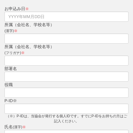
お申込み日
※
所属（会社名、学校名等）
(漢字)
※
所属（会社名、学校名等）
(フリガナ)
※
部署名
役職
P-ID※
（※）P-IDは、当協会が発行する個人IDです。すでにP-IDをお持ちの方はご
記入ください。
氏名
(漢字)
※