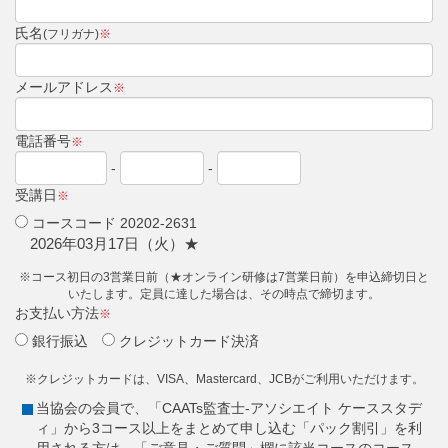
氏名
(フリガナ)
※
メールアドレス
※
電話番号
※
-
-
受講日
※
コースコード 20202-2631
2026年03月17日（火）★
※コース初日の3営業日前（★オンライン研修は7営業日前）を申込締切日と
いたします。定員に達した場合は、その時点で締切ます。
お支払い方法
※
銀行振込
クレジットカード決済
※クレジットカードは、VISA、Mastercard、JCBがご利用いただけます。
当協会の会員で、「CAATs監査士-アソシエイト ケーススタデ
ィ」から3コース以上をまとめて申し込む「パック割引」を利