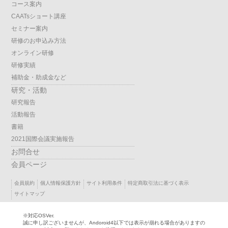
コース案内
CAATsショート講座
セミナー案内
研修のお申込み方法
オンライン研修
研修実績
補助金・助成金など
研究・活動
研究報告
活動報告
書籍
2021国際会議実施報告
お問合せ
会員ページ
会員規約
個人情報保護方針
サイト利用条件
特定商取引法に基づく表示
サイトマップ
※対応OSVer.
誠に申し訳ございませんが、Andoroid4以下では表示が崩れる場合がありますの