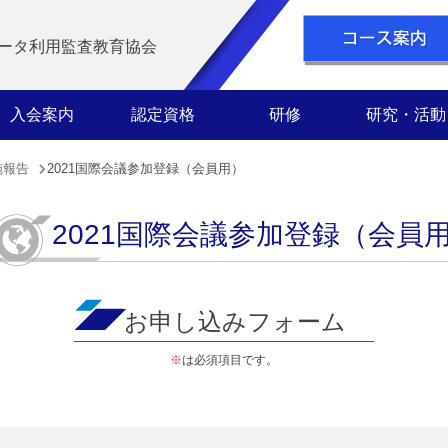
ータ利用監査教育協会
入会案内
認定資格
研修
研究・活動
施報告
2021国際会議参加登録（会員用）
2021国際会議参加登録（会員
お申し込みフォーム
※
は必須項目です。