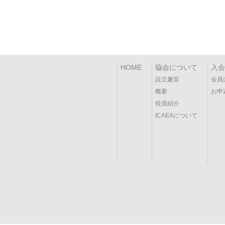
HOME
協会について
入会
設立趣旨
会員
概要
お申
役員紹介
ICAEAについて