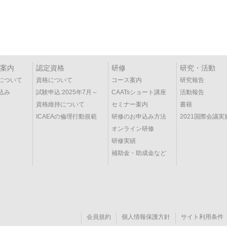
案内
認定資格
研修
研究・活動
について
資格について
コース案内
研究報告
込み
試験申込:2025年7月～
CAATsショート講座
活動報告
資格維持について
セミナー案内
書籍
ICAEAの倫理行動規範
研修のお申込み方法
2021国際会議実
オンライン研修
研修実績
補助金・助成金など
会員規約
個人情報保護方針
サイト利用条件