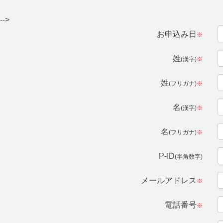
-->
お申込み日
※
姓
(漢字)
※
姓
(フリガナ)
※
名
(漢字)
※
名
(フリガナ)
※
P-ID
(半角数字)
メールアドレス
※
電話番号
※