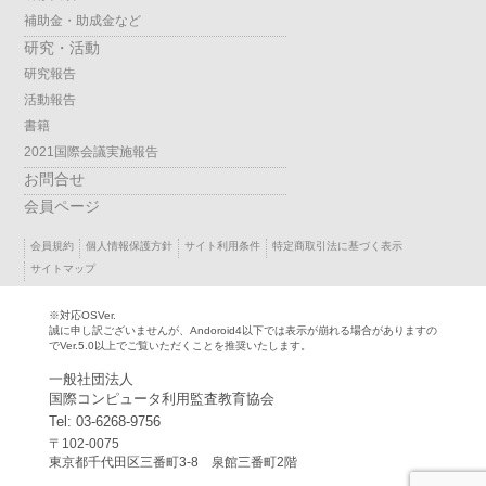
補助金・助成金など
研究・活動
研究報告
活動報告
書籍
2021国際会議実施報告
お問合せ
会員ページ
会員規約
個人情報保護方針
サイト利用条件
特定商取引法に基づく表示
サイトマップ
※対応OSVer.
誠に申し訳ございませんが、Andoroid4以下では表示が崩れる場合がありますの
でVer.5.0以上でご覧いただくことを推奨いたします。
一般社団法人
国際コンピュータ利用監査教育協会
Tel: 03-6268-9756
〒102-0075
東京都千代田区三番町3-8 泉館三番町2階