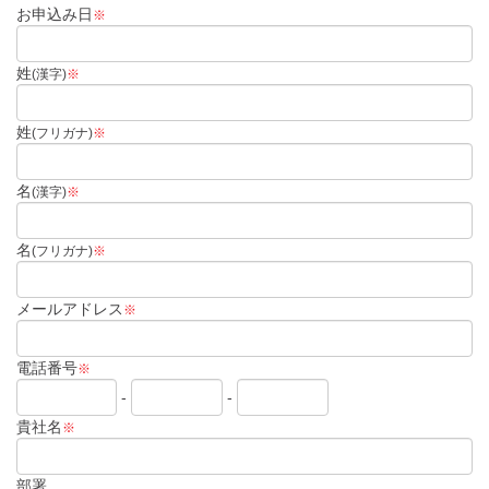
お申込み日
※
姓
(漢字)
※
姓
(フリガナ)
※
名
(漢字)
※
名
(フリガナ)
※
メールアドレス
※
電話番号
※
-
-
貴社名
※
部署