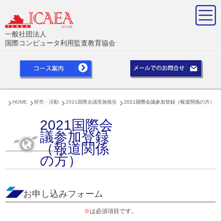
一般社団法人
国際コンピュータ利用監査教育協会
HOME
研究・活動
2021国際会議実施報告
2021国際会議参加登録（報道関係の方）
2021国際会
議参加登録
（報道関係
の方）
お申し込みフォーム
※
は必須項目です。