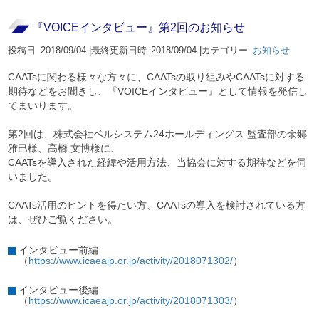
『VOICEインタビュー』第2回のお知らせ
投稿日
2018/09/04 |
最終更新日時
2018/09/04 |
カテゴリー
お知らせ
CAATsに関わる様々な方々に、CAATsの取り組みやCAATsに対する
期待などをお聞きし、『VOICEインタビュー』として情報を発信し
てまいります。
第2回は、株式会社ベルシステム24ホールディングス 監査部の余郷
雅巳様、高橋 文博様に、
CAATsを導入された経緯や活用方法、当協会に対する期待などを伺
いました。
CAATs活用のヒントを得たい方、CAATsの導入を検討されている方
は、ぜひご覧ください。
インタビュー前編
（
https://www.icaeajp.or.jp/activity/2018071302/
）
インタビュー後編
（
https://www.icaeajp.or.jp/activity/2018071303/
）