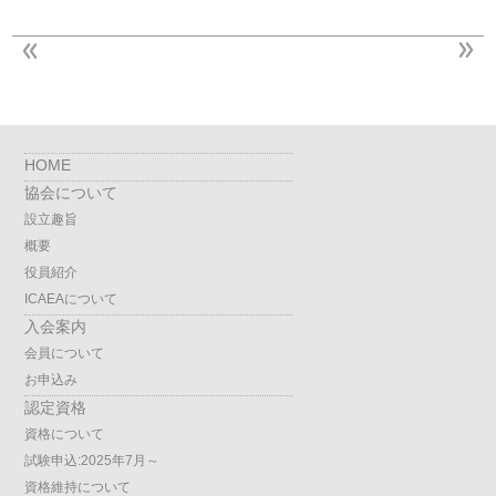
HOME
協会について
設立趣旨
概要
役員紹介
ICAEAについて
入会案内
会員について
お申込み
認定資格
資格について
試験申込:2025年7月～
資格維持について