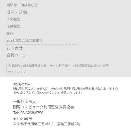
補助金・助成金など
研究・活動
研究報告
活動報告
書籍
2021国際会議実施報告
お問合せ
会員ページ
会員規約
個人情報保護方針
サイト利用条件
特定商取引法に基づく表示
サイトマップ
※対応OSVer.
誠に申し訳ございませんが、Andoroid4以下では表示が崩れる場合がありますの
でVer.5.0以上でご覧いただくことを推奨いたします。
一般社団法人
国際コンピュータ利用監査教育協会
Tel: 03-6268-9756
〒102-0075
東京都千代田区三番町3-8 泉館三番町2階