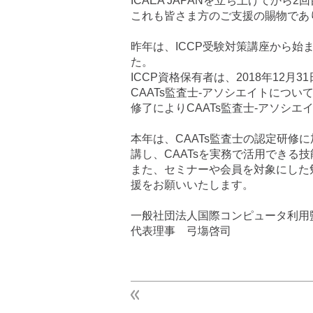
ICAEA JAPANを立ち上げてか
これも皆さま方のご支援の賜物であ
昨年は、ICCP受験対策講座から始
た。
ICCP資格保有者は、2018年12月
CAATs監査士-アソシエイトにつ
修了によりCAATs監査士-アソシ
本年は、CAATs監査士の認定研修に加
講し、CAATsを実務で活用できる
また、セミナーや会員を対象にした
援をお願いいたします。
一般社団法人国際コンピュータ利用監査
代表理事 弓塲啓司