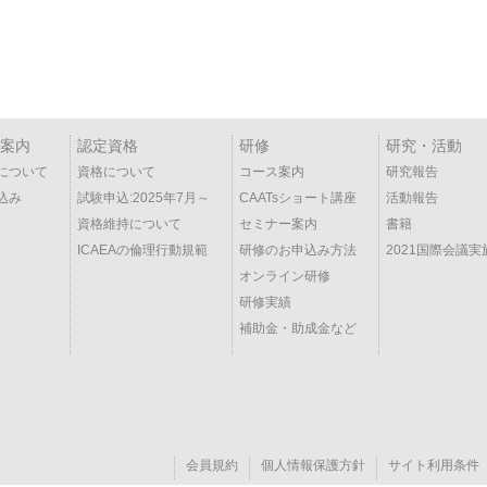
案内
認定資格
研修
研究・活動
について
資格について
コース案内
研究報告
込み
試験申込:2025年7月～
CAATsショート講座
活動報告
資格維持について
セミナー案内
書籍
ICAEAの倫理行動規範
研修のお申込み方法
2021国際会議実
オンライン研修
研修実績
補助金・助成金など
会員規約
個人情報保護方針
サイト利用条件