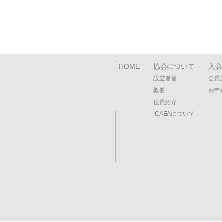
HOME
協会について
入会
設立趣旨
会員
概要
お申
役員紹介
ICAEAについて