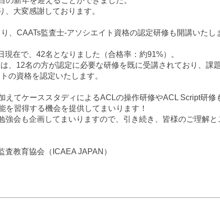
ら2回目の新年を迎えることができました。
り、大変感謝しております。
まり、CAATs監査士-アソシエイト資格の認定研修も開講いたし
31日現在で、42名となりました（合格率：約91%）。
いては、12名の方が認定に必要な研修を既に受講されており、課
エイトの資格を認定いたします。
えてケーススタディによるACLの操作研修やACL Script研修
技能を習得する機会を提供してまいります！
勉強会も企画してまいりますので、引き続き、皆様のご理解と
教育協会（ICAEA JAPAN）