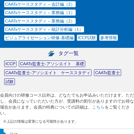
CAATsケーススタディ – 会計編（2）
CAATsケーススタディ – 業務編（1）
CAATsケーススタディ – 業務編（2）
CAATsケーススタディ – 統計分析編（1）
ビジュアライゼーション研修-基礎編
ICCP試験
参考情報
タグ一覧
ICCP
CAATs監査士-アソシエイト 基礎
CAATs監査士-アソシエイト ケーススタディ
CAATs監査士
試験
会員向けの研修コース以外は、どなたでもお申込みいただけます。ただ
し、会員になっていただいた方が、受講料の割引がありますのでお得な
場合があります。会員の特典についての詳細は、
こちら
をご覧くださ
い。
※上記の情報は変更になる可能性があります。