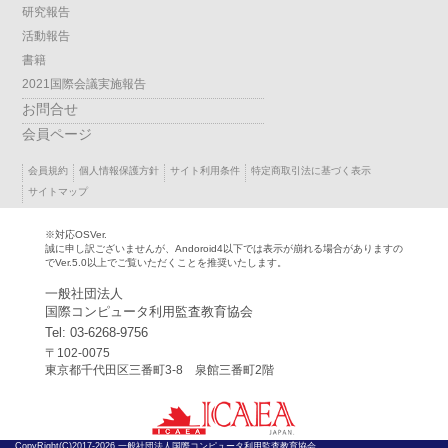
研究報告
活動報告
書籍
2021国際会議実施報告
お問合せ
会員ページ
会員規約
個人情報保護方針
サイト利用条件
特定商取引法に基づく表示
サイトマップ
※対応OSVer.
誠に申し訳ございませんが、Andoroid4以下では表示が崩れる場合がありますの
でVer.5.0以上でご覧いただくことを推奨いたします。
一般社団法人
国際コンピュータ利用監査教育協会
Tel: 03-6268-9756
〒102-0075
東京都千代田区三番町3-8 泉館三番町2階
CopyRight(C)2017-
2026 一般社団法人国際コンピュータ利用監査教育協会