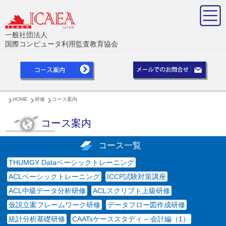
一般社団法人
国際コンピュータ利用監査教育協会
HOME
研修
コース案内
コース案内
コース一覧
THUMGY Dataベーシックトレーニング
ACLベーシックトレーニング
ICCP試験対策講座
ACL中級データ分析研修
ACLスクリプト上級研修
仮説立案フレームワーク研修
データフロー図作成研修
統計分析基礎研修
CAATsケーススタディ – 会計編（1）