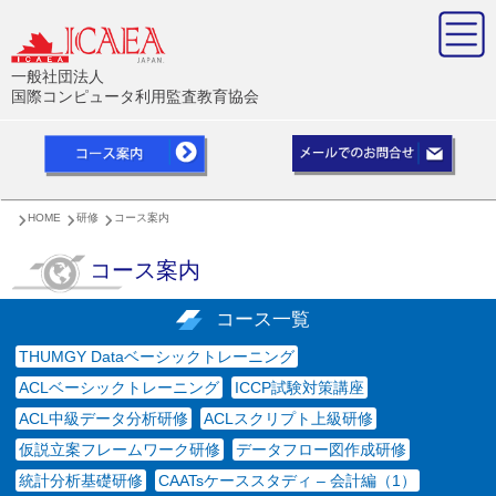
一般社団法人
国際コンピュータ利用監査教育協会
HOME
研修
コース案内
コース案内
コース一覧
THUMGY Dataベーシックトレーニング
ACLベーシックトレーニング
ICCP試験対策講座
ACL中級データ分析研修
ACLスクリプト上級研修
仮説立案フレームワーク研修
データフロー図作成研修
統計分析基礎研修
CAATsケーススタディ – 会計編（1）