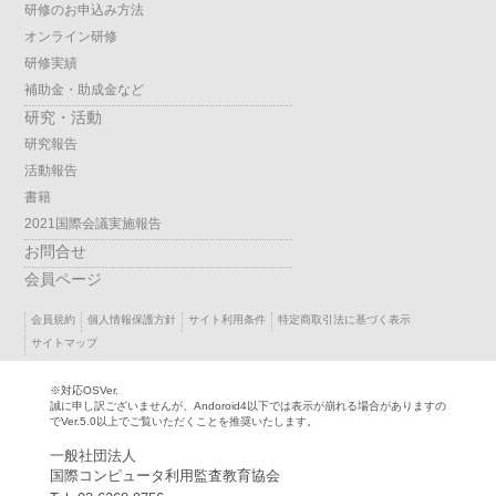
研修のお申込み方法
オンライン研修
研修実績
補助金・助成金など
研究・活動
研究報告
活動報告
書籍
2021国際会議実施報告
お問合せ
会員ページ
会員規約
個人情報保護方針
サイト利用条件
特定商取引法に基づく表示
サイトマップ
※対応OSVer.
誠に申し訳ございませんが、Andoroid4以下では表示が崩れる場合がありますの
でVer.5.0以上でご覧いただくことを推奨いたします。
一般社団法人
国際コンピュータ利用監査教育協会