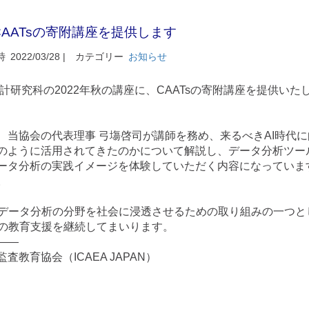
AATsの寄附講座を提供します
時
2022/03/28 |
カテゴリー
お知らせ
計研究科の2022年秋の講座に、CAATsの寄附講座を提供いた
、当協会の代表理事 弓塲啓司が講師を務め、来るべきAI時代に
のように活用されてきたのかについて解説し、データ分析ツー
ータ分析の実践イメージを体験していただく内容になっていま
。
びデータ分析の分野を社会に浸透させるための取り組みの一つと
sの教育支援を継続してまいります。
——
教育協会（ICAEA JAPAN）