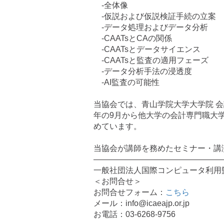
-全体像
-仮説および仮説検証手続の立案
-データ処理およびデータ分析
-CAATsとCAの関係
-CAATsとデータサイエンス
-CAATsと監査の適用フェーズ
-データ分析手法の浸透度
-AI監査の可能性
当協会では、青山学院大学大学院 会
年の9月から他大学の会計専門職大
めています。
当協会が講師を務めたセミナー・講
————————————————
一般社団法人国際コンピュータ利用監査
＜お問合せ＞
お問合せフォーム：
こちら
メール：info@icaeajp.or.jp
お電話：03-6268-9756