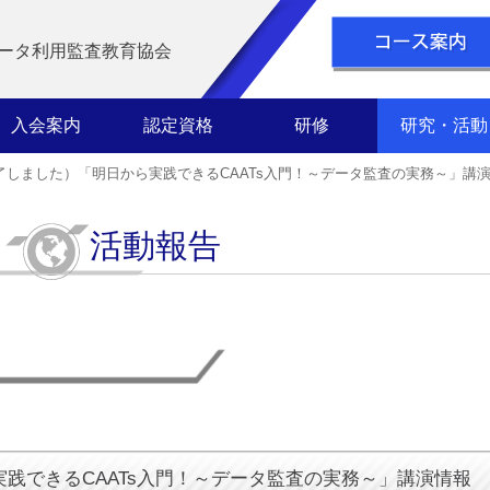
ータ利用監査教育協会
入会案内
認定資格
研修
研究・活動
了しました）「明日から実践できるCAATs入門！～データ監査の実務～」講
活動報告
践できるCAATs入門！～データ監査の実務～」講演情報