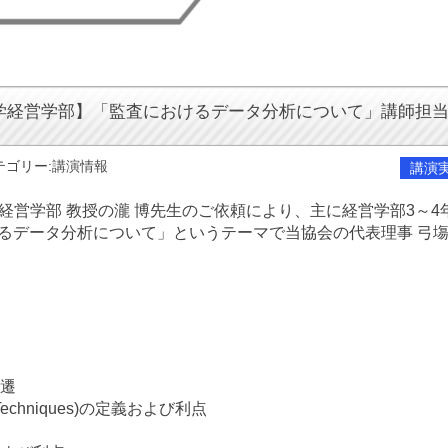
学経営学部】「監査におけるデータ分析について」講師担
テゴリー:
講演情報
講演
学 経営学部 教授の瀧 博先生のご依頼により、主に経営学部3～4
るデータ分析について」というテーマで当協会の代表理事 弓塲
変遷
dit Techniques)の定義および利点