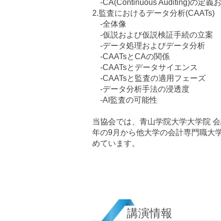
-CA(Continuous Auditing)の
2.監査におけるデータ分析(CAATs)
-全体像
-仮説および仮説検証手続の立案
-データ処理およびデータ分析
-CAATsとCAの関係
-CAATsとデータサイエンス
-CAATsと監査の適用フェーズ
-データ分析手法の浸透度
-AI監査の可能性
当協会では、青山学院大学大学院 会
年の9月から他大学の会計専門職大
めています。
講演情報