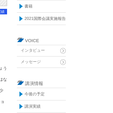
書籍
実績
2021国際会議実施報告
VOICE
インタビュー
メッセージ
ょう
はな
講演情報
少
今後の予定
ショ
講演実績