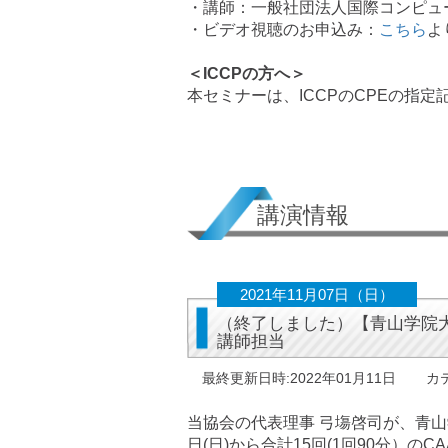
・講師：一般社団法人国際コンピュ
・ビデオ視聴のお申込み：
こちら
よ
＜ICCPの方へ＞
本セミナーは、ICCPのCPEの指
講演情報
2021年11月07日（日）
（終了しました）【青山学院
講師担当
最終更新日時:2022年01月11日
カ
当協会の代表理事 弓塲啓司が、青山
日(日)から合計15回(1回90分）